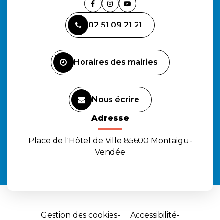
Lien
Lien
Lien
vers
vers
vers
02 51 09 21 21
le
le
la
compte
compte
chaîne
Facebook
Instagram
Youtube
Horaires des mairies
Nous écrire
Adresse
Place de l'Hôtel de Ville 85600 Montaigu-
Vendée
Gestion des cookies
Accessibilité