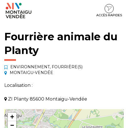
Gestion des traceurs
Aller
Aller
Aller
à
au
au
la
contenu
pied
ACCÈS RAPIDES
navigation
de
page
Fourrière animale du
Planty
ENVIRONNEMENT
,
FOURRIÈRE(S)
MONTAIGU-VENDÉE
Localisation :
ZI Planty 85600 Montaigu-Vendée
+
−