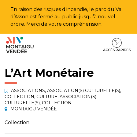
Gestion des traceurs
En raison des risques d’incendie, le parc du Val
d’Asson est fermé au public jusqu’à nouvel
ordre. Merci de votre compréhension.
Aller
Aller
Aller
à
au
au
la
contenu
pied
ACCÈS RAPIDES
navigation
de
page
L’Art Monétaire
ASSOCIATIONS
,
ASSOCIATION(S) CULTURELLE(S)
,
COLLECTION
,
CULTURE
,
ASSOCIATION(S)
CULTURELLE(S)
,
COLLECTION
MONTAIGU-VENDÉE
Collection.