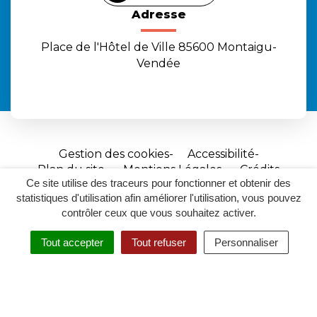
Adresse
Place de l'Hôtel de Ville 85600 Montaigu-
Vendée
Gestion des cookies
Accessibilité
Plan du site
Mentions Légales
Crédits
Ce site utilise des traceurs pour fonctionner et obtenir des
Site
statistiques d'utilisation afin améliorer l'utilisation, vous pouvez
réalisé
contrôler ceux que vous souhaitez activer.
par
Tout accepter
Tout refuser
Personnaliser
Inovagora
MENU
RECHERCHER
ACCESSIBILITÉ
(ouverture
dans
un
nouvel