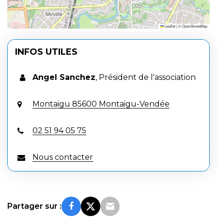
Leaflet
|
©
OpenStreetMap
INFOS UTILES
Angel Sanchez
,
Président de l'association
Montaigu 85600 Montaigu-Vendée
02 51 94 05 75
Nous contacter
Partager sur :