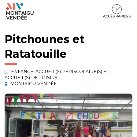
Gestion des traceurs
Aller
Aller
Aller
à
au
au
la
contenu
pied
ACCÈS RAPIDES
navigation
de
page
Pitchounes et
Ratatouille
ENFANCE
,
ACCUEIL(S) PÉRISCOLAIRE(S) ET
ACCUEIL(S) DE LOISIRS
MONTAIGU-VENDÉE