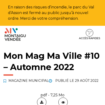
Gestion des traceurs
En raison des risques d’incendie, le parc du Val
d’Asson est fermé au public jusqu’à nouvel
ordre. Merci de votre compréhension.
Aller
Aller
Aller
à
au
au
la
contenu
pied
ACCÈS RAPIDES
navigation
de
page
Mon Mag Ma Ville #10
– Automne 2022
MAGAZINE MUNICIPAL
PUBLIÉ LE
29 AOÛT 2022
pdf - 7,25 Mo