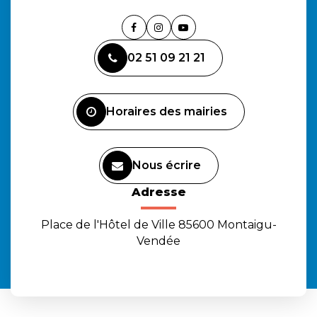
Lien
Lien
Lien
vers
vers
vers
02 51 09 21 21
le
le
la
compte
compte
chaîne
Facebook
Instagram
Youtube
Horaires des mairies
Nous écrire
Adresse
Place de l'Hôtel de Ville 85600 Montaigu-
Vendée