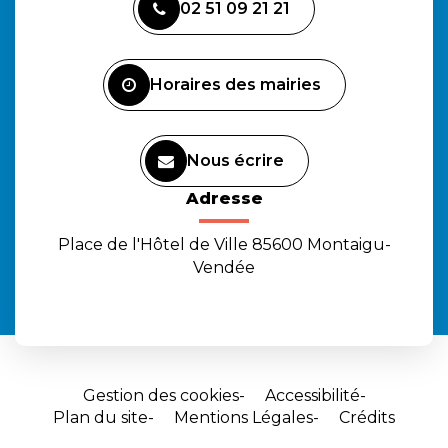
02 51 09 21 21
le
le
la
compte
compte
chaîne
Facebook
Instagram
Youtube
Horaires des mairies
Nous écrire
Adresse
Place de l'Hôtel de Ville 85600 Montaigu-
Vendée
Gestion des cookies
Accessibilité
Plan du site
Mentions Légales
Crédits