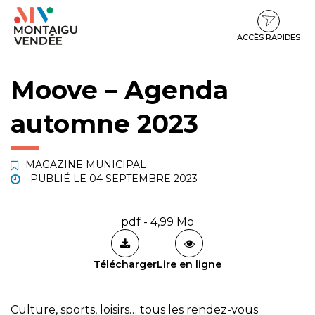
Gestion des traceurs
Aller
Aller
Aller
à
au
au
la
contenu
pied
ACCÈS RAPIDES
navigation
de
page
Moove – Agenda
automne 2023
MAGAZINE MUNICIPAL
PUBLIÉ LE
04 SEPTEMBRE 2023
pdf - 4,99 Mo
Télécharger
Lire en ligne
Culture, sports, loisirs… tous les rendez-vous