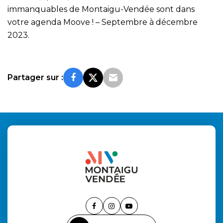
immanquables de Montaigu-Vendée sont dans
votre agenda Moove ! – Septembre à décembre
2023.
Partager sur :
Lien
Lien
Lien
vers
vers
vers