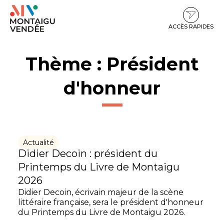
Gestion des traceurs
Aller
Aller
Aller
à
au
au
la
contenu
pied
ACCÈS RAPIDES
navigation
de
page
Thème :
Président
d'honneur
Actualité
Didier Decoin : président du
Printemps du Livre de Montaigu
2026
Didier Decoin, écrivain majeur de la scène
littéraire française, sera le président d'honneur
du Printemps du Livre de Montaigu 2026.