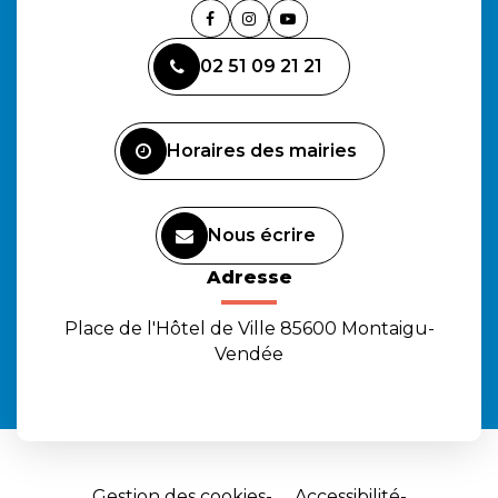
Lien
Lien
Lien
vers
vers
vers
02 51 09 21 21
le
le
la
compte
compte
chaîne
Facebook
Instagram
Youtube
Horaires des mairies
Nous écrire
Adresse
Place de l'Hôtel de Ville 85600 Montaigu-
Vendée
Gestion des cookies
Accessibilité