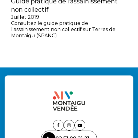
Guide pratique de l’assainissement
non collectif
Juillet 2019
Consultez le guide pratique de
l'assainissement non collectif sur Terres de
Montaigu (SPANC).
Lien
Lien
Lien
vers
vers
vers