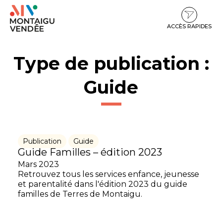
Gestion des traceurs
Aller
Aller
Aller
à
au
au
la
contenu
pied
ACCÈS RAPIDES
navigation
de
page
Type de publication :
Guide
Publication
Guide
Guide Familles – édition 2023
Mars 2023
Retrouvez tous les services enfance, jeunesse
et parentalité dans l'édition 2023 du guide
familles de Terres de Montaigu.