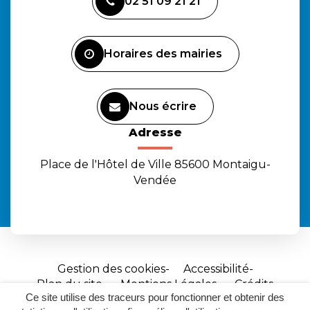
02 51 09 21 21
le
le
la
compte
compte
chaîne
Facebook
Instagram
Youtube
Horaires des mairies
Nous écrire
Adresse
Place de l'Hôtel de Ville 85600 Montaigu-
Vendée
Gestion des cookies
Accessibilité
Plan du site
Mentions Légales
Crédits
Ce site utilise des traceurs pour fonctionner et obtenir des
Site