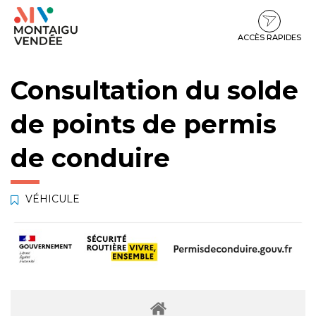
Gestion des traceurs
Aller
Aller
Aller
à
au
au
la
contenu
pied
ACCÈS RAPIDES
navigation
de
page
Consultation du solde
de points de permis
de conduire
VÉHICULE