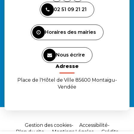
vers
vers
vers
02 51 09 21 21
le
le
la
compte
compte
chaîne
Facebook
Instagram
Youtube
Horaires des mairies
Nous écrire
Adresse
Place de l'Hôtel de Ville 85600 Montaigu-
Vendée
Gestion des cookies
Accessibilité
Plan du site
Mentions Légales
Crédits