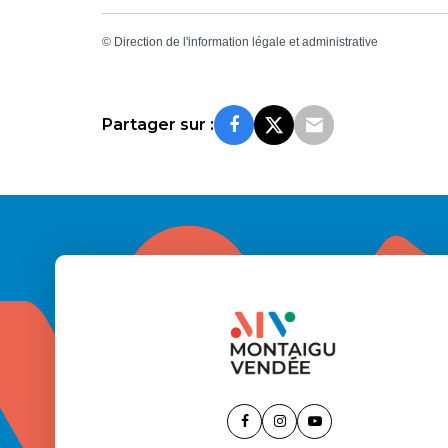
©
Direction de l'information légale et administrative
Partager sur :
Lien
Lien
Lien