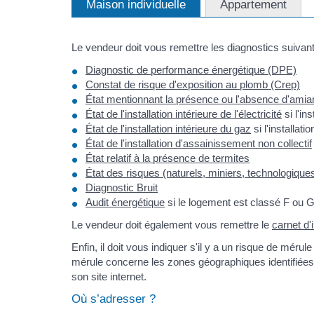
Maison individuelle
Appartement
Le vendeur doit vous remettre les diagnostics suivant
Diagnostic de performance énergétique (DPE)
Constat de risque d'exposition au plomb (Crep)
État mentionnant la présence ou l'absence d'amia
État de l'installation intérieure de l'électricité
si l'in
État de l'installation intérieure du gaz
si l'installati
État de l'installation d'assainissement non collectif
État relatif à la présence de termites
État des risques (naturels, miniers, technologiques
Diagnostic Bruit
Audit énergétique
si le logement est classé F ou 
Le vendeur doit également vous remettre le
carnet d'
Enfin, il doit vous indiquer s'il y a un risque de mér
mérule concerne les zones géographiques identifiées p
son site internet.
Où s’adresser ?