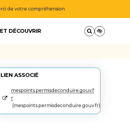
Merci de votre compréhension.
 ET DÉCOUVRIR
LIEN ASSOCIÉ
mespoints.permisdeconduire.gouv.f
r
mespoints.permisdeconduire.gouv.fr