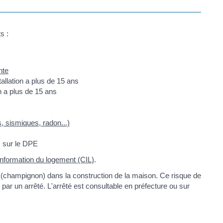
s :
nte
stallation a plus de 15 ans
on a plus de 15 ans
, sismiques, radon...)
G sur le DPE
information du logement (CIL)
.
ule (champignon) dans la construction de la maison. Ce risque de
ar un arrêté. L'arrêté est consultable en préfecture ou sur