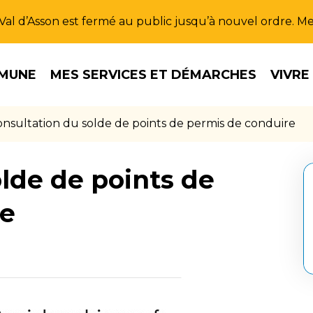
u Val d’Asson est fermé au public jusqu’à nouvel ordre. 
MUNE
MES SERVICES ET DÉMARCHES
VIVRE
nsultation du solde de points de permis de conduire
lde de points de
re