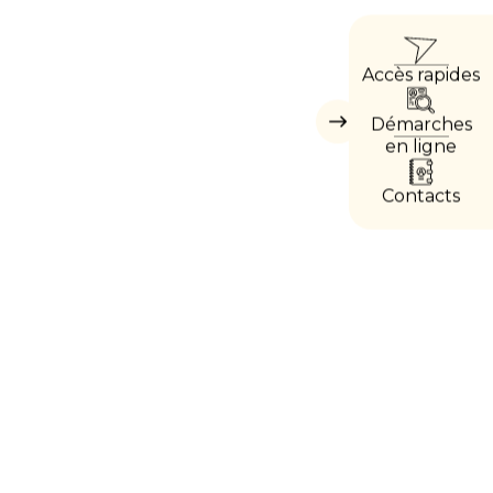
ACCÈ
Accès rapides
DIRE
Démarches
Masquer
les
en ligne
accès
directs
Contacts