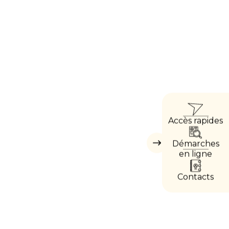
ACCÈ
Accès rapides
DIRE
Démarches
Masquer
les
en ligne
accès
directs
Contacts