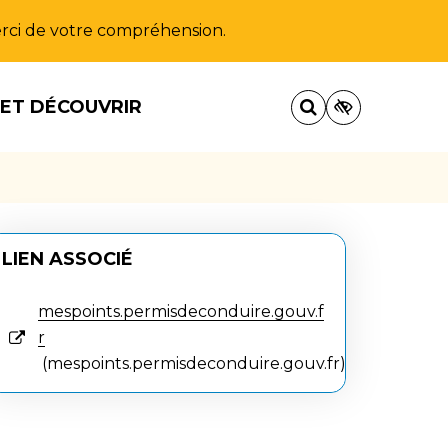
Merci de votre compréhension.
 ET DÉCOUVRIR
LIEN ASSOCIÉ
mespoints.permisdeconduire.gouv.f
r
mespoints.permisdeconduire.gouv.fr