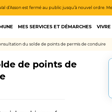
u Val d’Asson est fermé au public jusqu’à nouvel ordre. 
MUNE
MES SERVICES ET DÉMARCHES
VIVRE
nsultation du solde de points de permis de conduire
lde de points de
re