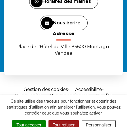
Horaires des mairies
Nous écrire
Adresse
Place de l'Hôtel de Ville 85600 Montaigu-
Vendée
Gestion des cookies
Accessibilité
Plan du site
Mentions Légales
Crédits
Ce site utilise des traceurs pour fonctionner et obtenir des
Site
statistiques d'utilisation afin améliorer l'utilisation, vous pouvez
réalisé
contrôler ceux que vous souhaitez activer.
par
Tout accepter
Tout refuser
Personnaliser
Inovagora
MENU