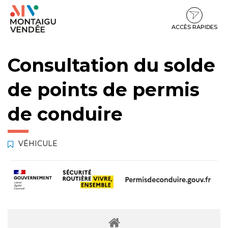
Gestion des traceurs
Aller
Aller
Aller
à
au
au
la
contenu
pied
ACCÈS RAPIDES
navigation
de
page
Consultation du solde
de points de permis
de conduire
VÉHICULE