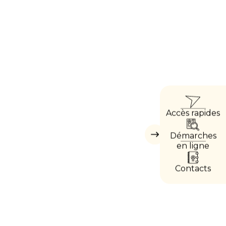
ACCÈ
Accès rapides
DIRE
Démarches
Masquer
les
en ligne
accès
directs
Contacts