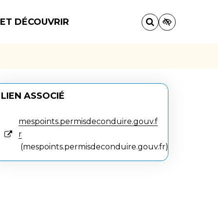
 ET DÉCOUVRIR
LIEN ASSOCIÉ
mespoints.permisdeconduire.gouv.f
r
mespoints.permisdeconduire.gouv.fr