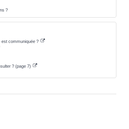
ons ?
aire est communiquée ?
s
nsulter ? (page 7)