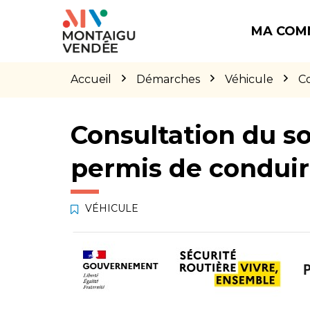
Gestion des traceurs
Aller
Aller
Aller
à
au
au
MA COM
la
contenu
pied
navigation
de
page
Accueil
Démarches
Véhicule
Co
Consultation du so
permis de condui
VÉHICULE