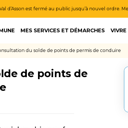
u Val d’Asson est fermé au public jusqu’à nouvel ordre. 
MUNE
MES SERVICES ET DÉMARCHES
VIVRE
nsultation du solde de points de permis de conduire
lde de points de
re