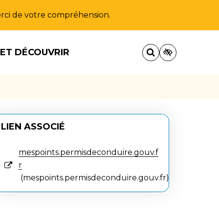
Merci de votre compréhension.
 ET DÉCOUVRIR
LIEN ASSOCIÉ
mespoints.permisdeconduire.gouv.f
r
mespoints.permisdeconduire.gouv.fr