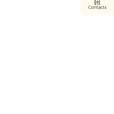
directs
Contacts