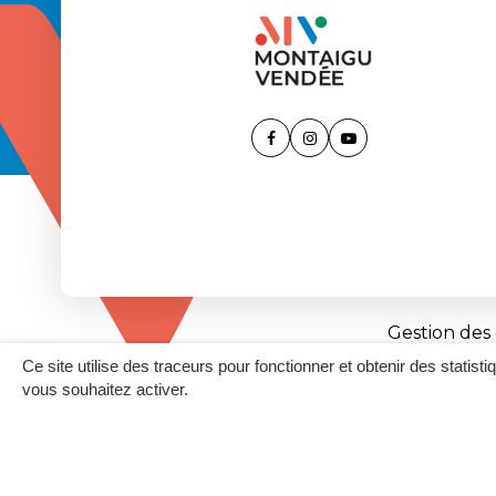
Lien
Lien
Lien
vers
vers
vers
le
le
la
compte
compte
chaîne
Facebook
Instagram
Youtube
Gestion des
Ce site utilise des traceurs pour fonctionner et obtenir des statisti
vous souhaitez activer.