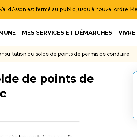
u Val d’Asson est fermé au public jusqu’à nouvel ordre. 
MUNE
MES SERVICES ET DÉMARCHES
VIVRE
nsultation du solde de points de permis de conduire
lde de points de
re