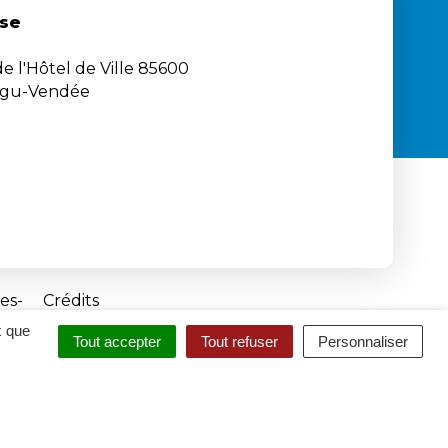
se
e l'Hôtel de Ville 85600
igu-Vendée
es
Crédits
x que
Tout accepter
Tout refuser
Personnaliser