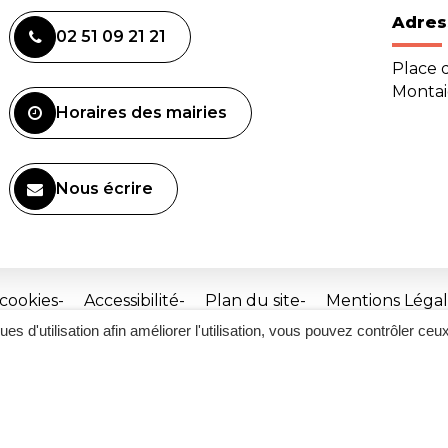
Adres
02 51 09 21 21
Place d
Monta
Horaires des mairies
Nous écrire
 cookies
Accessibilité
Plan du site
Mentions Légal
ques d'utilisation afin améliorer l'utilisation, vous pouvez contrôler ceu
Site
réalisé
par
Inovagora
(ouverture