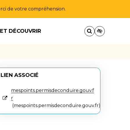
Merci de votre compréhension.
 ET DÉCOUVRIR
LIEN ASSOCIÉ
mespoints.permisdeconduire.gouv.f
r
mespoints.permisdeconduire.gouv.fr