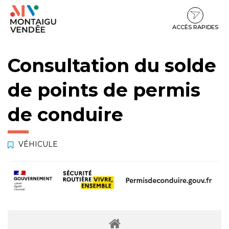
Gestion des traceurs
Aller
Aller
Aller
à
au
au
la
contenu
pied
ACCÈS RAPIDES
navigation
de
page
Consultation du solde
de points de permis
de conduire
VÉHICULE