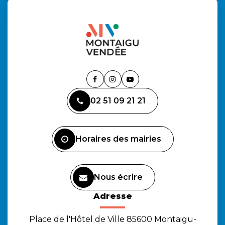
Lien
Lien
Lien
vers
vers
vers
02 51 09 21 21
le
le
la
compte
compte
chaîne
Facebook
Instagram
Youtube
Horaires des mairies
Nous écrire
Adresse
Place de l'Hôtel de Ville 85600 Montaigu-