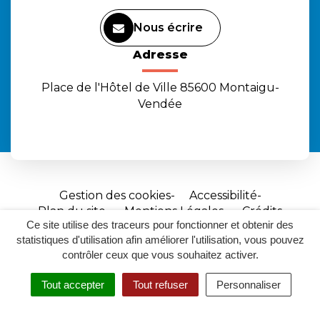
Nous écrire
Adresse
Place de l'Hôtel de Ville 85600 Montaigu-
Vendée
Gestion des cookies
Accessibilité
Plan du site
Mentions Légales
Crédits
Ce site utilise des traceurs pour fonctionner et obtenir des
Site
statistiques d'utilisation afin améliorer l'utilisation, vous pouvez
réalisé
contrôler ceux que vous souhaitez activer.
par
Tout accepter
Tout refuser
Personnaliser
Inovagora
MENU
RECHERCHER
ACCESSIBILITÉ
(ouverture
dans