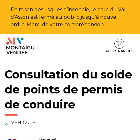
Gestion des traceurs
En raison des risques d’incendie, le parc du Val
d’Asson est fermé au public jusqu’à nouvel
ordre. Merci de votre compréhension.
Aller
Aller
Aller
à
au
au
la
contenu
pied
ACCÈS RAPIDES
navigation
de
page
Consultation du solde
de points de permis
de conduire
VÉHICULE