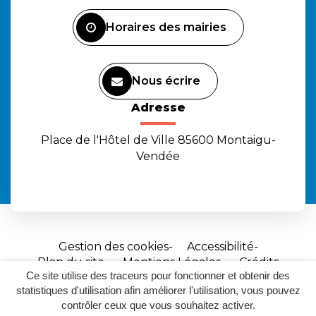
Facebook
Instagram
Youtube
Horaires des mairies
Nous écrire
Adresse
Place de l'Hôtel de Ville 85600 Montaigu-
Vendée
Gestion des cookies
Accessibilité
Plan du site
Mentions Légales
Crédits
Ce site utilise des traceurs pour fonctionner et obtenir des
Site
statistiques d'utilisation afin améliorer l'utilisation, vous pouvez
réalisé
contrôler ceux que vous souhaitez activer.