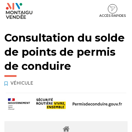
Gestion des traceurs
Aller
Aller
Aller
à
au
au
la
contenu
pied
ACCÈS RAPIDES
navigation
de
page
Consultation du solde
de points de permis
de conduire
VÉHICULE