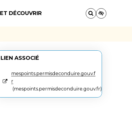
 ET DÉCOUVRIR
LIEN ASSOCIÉ
mespoints.permisdeconduire.gouv.f
r
mespoints.permisdeconduire.gouv.fr