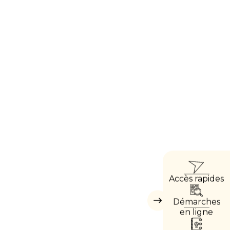
ACCÈ
Accès rapides
DIRE
Démarches
Masquer
les
en ligne
accès
directs