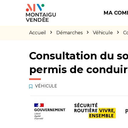
Gestion des traceurs
Aller
Aller
Aller
à
au
au
MA COM
la
contenu
pied
navigation
de
page
Accueil
Démarches
Véhicule
Co
Consultation du so
permis de condui
VÉHICULE