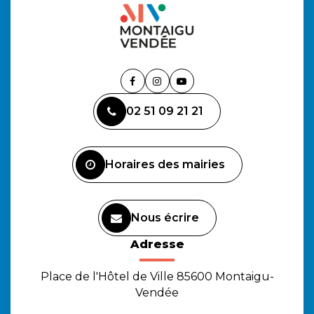
Lien
Lien
Lien
vers
vers
vers
02 51 09 21 21
le
le
la
compte
compte
chaîne
Facebook
Instagram
Youtube
Horaires des mairies
Nous écrire
Adresse
Place de l'Hôtel de Ville 85600 Montaigu-
Vendée