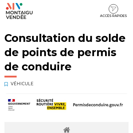
Gestion des traceurs
Aller
Aller
Aller
à
au
au
la
contenu
pied
ACCÈS RAPIDES
navigation
de
page
Consultation du solde
de points de permis
de conduire
VÉHICULE