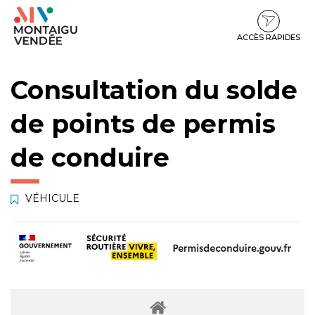
Gestion des traceurs
Aller
Aller
Aller
à
au
au
la
contenu
pied
ACCÈS RAPIDES
navigation
de
page
Consultation du solde
de points de permis
de conduire
VÉHICULE