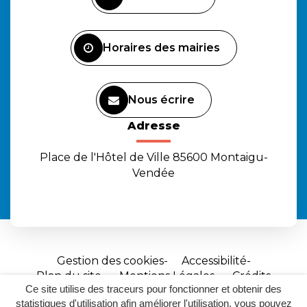
compte
compte
chaîne
Facebook
Instagram
Youtube
Horaires des mairies
Nous écrire
Adresse
Place de l'Hôtel de Ville 85600 Montaigu-
Vendée
Gestion des cookies
Accessibilité
Plan du site
Mentions Légales
Crédits
Ce site utilise des traceurs pour fonctionner et obtenir des
Site
statistiques d'utilisation afin améliorer l'utilisation, vous pouvez