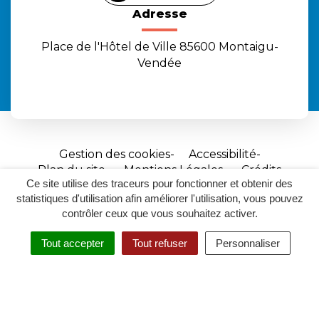
Adresse
Place de l'Hôtel de Ville 85600 Montaigu-
Vendée
Gestion des cookies
Accessibilité
Plan du site
Mentions Légales
Crédits
Ce site utilise des traceurs pour fonctionner et obtenir des
Site
statistiques d'utilisation afin améliorer l'utilisation, vous pouvez
réalisé
contrôler ceux que vous souhaitez activer.
par
Tout accepter
Tout refuser
Personnaliser
Inovagora
MENU
RECHERCHER
ACCESSIBILITÉ
(ouverture
dans
un
nouvel