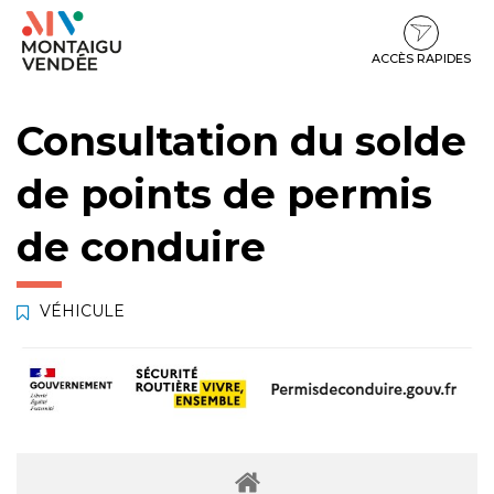
Gestion des traceurs
Aller
Aller
Aller
à
au
au
la
contenu
pied
ACCÈS RAPIDES
navigation
de
page
Consultation du solde
de points de permis
de conduire
VÉHICULE