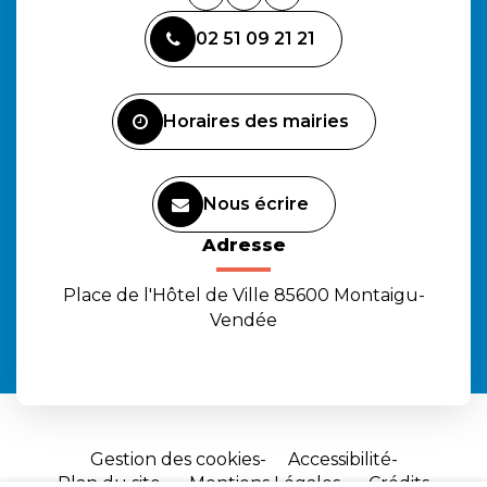
Lien
Lien
Lien
vers
vers
vers
02 51 09 21 21
le
le
la
compte
compte
chaîne
Facebook
Instagram
Youtube
Horaires des mairies
Nous écrire
Adresse
Place de l'Hôtel de Ville 85600 Montaigu-
Vendée
Gestion des cookies
Accessibilité
Plan du site
Mentions Légales
Crédits