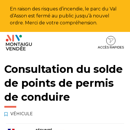
Gestion des traceurs
En raison des risques d’incendie, le parc du Val
d’Asson est fermé au public jusqu’à nouvel
ordre. Merci de votre compréhension.
Aller
Aller
Aller
à
au
au
la
contenu
pied
ACCÈS RAPIDES
navigation
de
page
Consultation du solde
de points de permis
de conduire
VÉHICULE