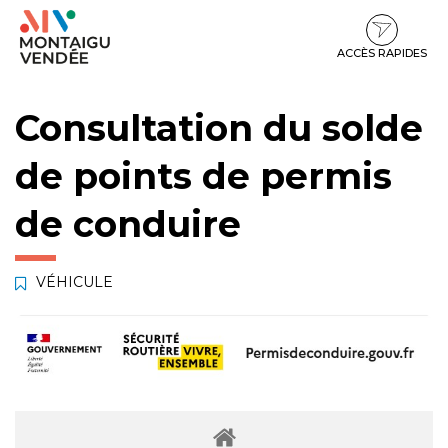
Gestion des traceurs
Aller
Aller
Aller
à
au
au
la
contenu
pied
ACCÈS RAPIDES
navigation
de
page
Consultation du solde
de points de permis
de conduire
VÉHICULE