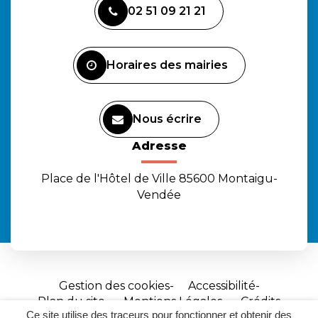
vers
vers
vers
02 51 09 21 21
le
le
la
compte
compte
chaîne
Facebook
Instagram
Youtube
Horaires des mairies
Nous écrire
Adresse
Place de l'Hôtel de Ville 85600 Montaigu-
Vendée
Gestion des cookies
Accessibilité
Plan du site
Mentions Légales
Crédits
Ce site utilise des traceurs pour fonctionner et obtenir des