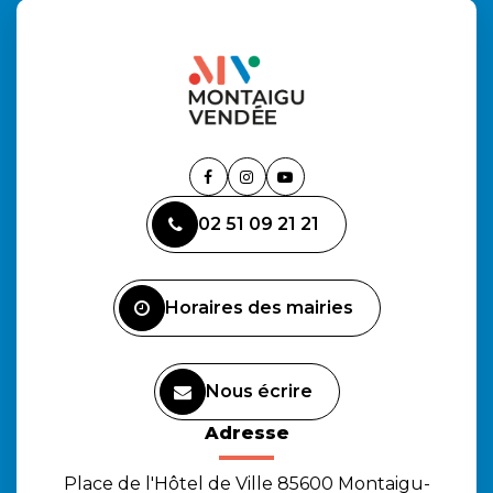
Lien
Lien
Lien
vers
vers
vers
02 51 09 21 21
le
le
la
compte
compte
chaîne
Facebook
Instagram
Youtube
Horaires des mairies
Nous écrire
Adresse
Place de l'Hôtel de Ville 85600 Montaigu-