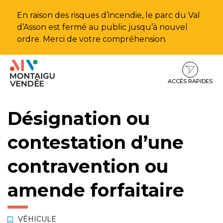
Gestion des traceurs
En raison des risques d’incendie, le parc du Val
d’Asson est fermé au public jusqu’à nouvel
ordre. Merci de votre compréhension.
Aller
Aller
Aller
à
au
au
la
contenu
pied
ACCÈS RAPIDES
navigation
de
page
Désignation ou
contestation d’une
contravention ou
amende forfaitaire
VÉHICULE