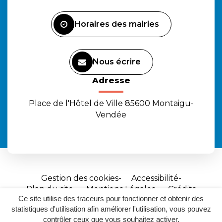
Facebook
Instagram
Youtube
Horaires des mairies
Nous écrire
Adresse
Place de l'Hôtel de Ville 85600 Montaigu-
Vendée
Gestion des cookies
Accessibilité
Plan du site
Mentions Légales
Crédits
Ce site utilise des traceurs pour fonctionner et obtenir des
Site
statistiques d'utilisation afin améliorer l'utilisation, vous pouvez
réalisé
contrôler ceux que vous souhaitez activer.