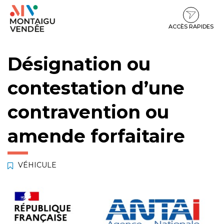
Gestion des traceurs
Aller
Aller
Aller
à
au
au
la
contenu
pied
ACCÈS RAPIDES
navigation
de
page
Désignation ou
contestation d’une
contravention ou
amende forfaitaire
VÉHICULE