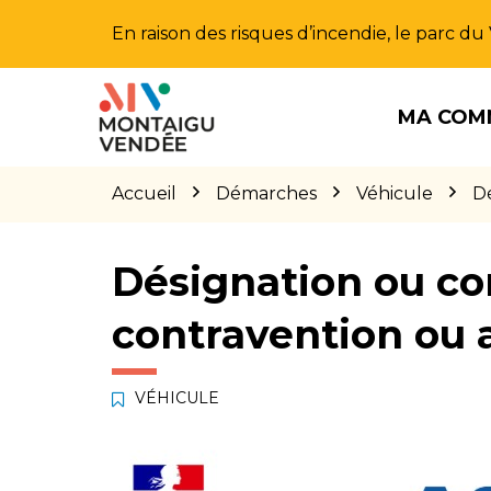
Gestion des traceurs
En raison des risques d’incendie, le parc d
Aller
Aller
Aller
à
au
au
MA COM
la
contenu
pied
navigation
de
page
Accueil
Démarches
Véhicule
Dé
Désignation ou co
contravention ou 
VÉHICULE