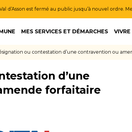
u Val d’Asson est fermé au public jusqu’à nouvel ordre. 
MUNE
MES SERVICES ET DÉMARCHES
VIVRE
signation ou contestation d’une contravention ou amend
ntestation d’une
amende forfaitaire