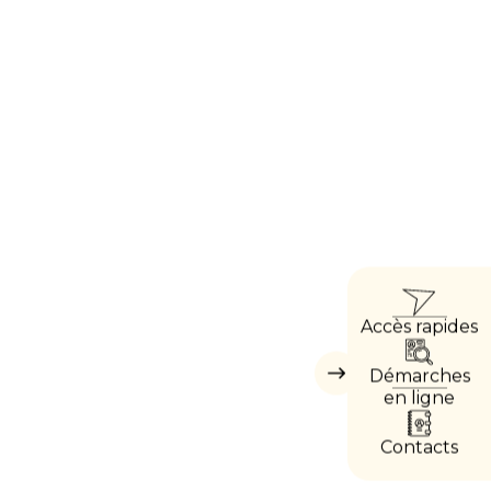
 enfant malade ?
ACCÈ
Accès rapides
DIRE
Démarches
Masquer
les
en ligne
accès
directs
Contacts