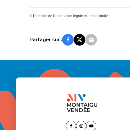
©
Direction de l'information légale et administrative
Partager sur :
Lien
Lien
Lien