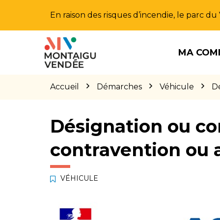
Gestion des traceurs
En raison des risques d’incendie, le parc d
Aller
Aller
Aller
à
au
au
MA COM
la
contenu
pied
navigation
de
page
Accueil
Démarches
Véhicule
Dé
Désignation ou co
contravention ou 
VÉHICULE