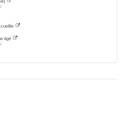
mie)
)
ccueillie
che âgé
)