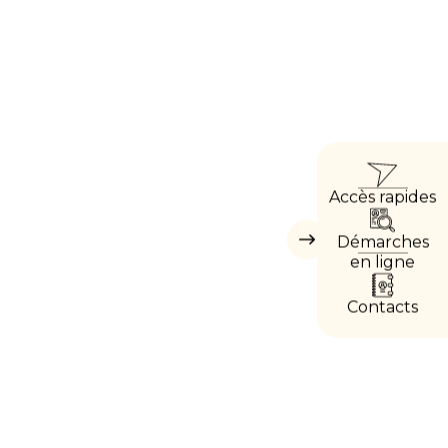
ACCÈ
Accès rapides
DIRE
Démarches
Masquer
les
en ligne
accès
directs
Contacts