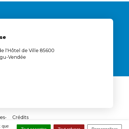
se
e l'Hôtel de Ville 85600
igu-Vendée
es
Crédits
x que