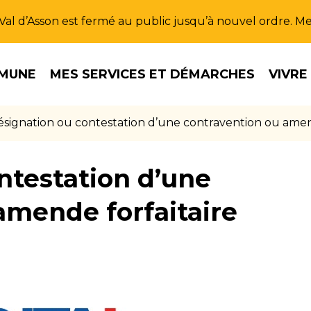
u Val d’Asson est fermé au public jusqu’à nouvel ordre. 
MUNE
MES SERVICES ET DÉMARCHES
VIVRE
signation ou contestation d’une contravention ou amend
ntestation d’une
amende forfaitaire