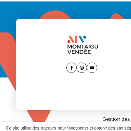
Lien
Lien
Lien
vers
vers
vers
le
le
la
compte
compte
chaîne
Facebook
Instagram
Youtube
Gestion des
Ce site utilise des traceurs pour fonctionner et obtenir des statisti