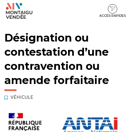
Gestion des traceurs
Aller
Aller
Aller
à
au
au
la
contenu
pied
ACCÈS RAPIDES
navigation
de
page
Désignation ou
contestation d’une
contravention ou
amende forfaitaire
VÉHICULE