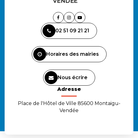
Lien
Lien
Lien
vers
vers
vers
02 51 09 21 21
le
le
la
compte
compte
chaîne
Facebook
Instagram
Youtube
Horaires des mairies
Nous écrire
Adresse
Place de l'Hôtel de Ville 85600 Montaigu-
Vendée