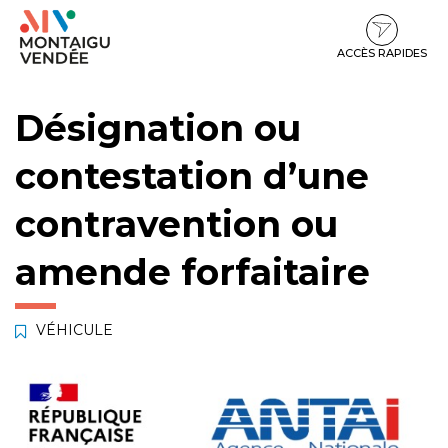
Gestion des traceurs
Aller
Aller
Aller
à
au
au
la
contenu
pied
ACCÈS RAPIDES
navigation
de
page
Désignation ou
contestation d’une
contravention ou
amende forfaitaire
VÉHICULE