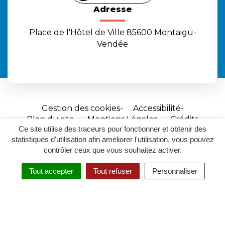
Adresse
Place de l'Hôtel de Ville 85600 Montaigu-
Vendée
Gestion des cookies
Accessibilité
Plan du site
Mentions Légales
Crédits
Ce site utilise des traceurs pour fonctionner et obtenir des
Site
statistiques d'utilisation afin améliorer l'utilisation, vous pouvez
réalisé
contrôler ceux que vous souhaitez activer.
par
Tout accepter
Tout refuser
Personnaliser
Inovagora
MENU
RECHERCHER
ACCESSIBILITÉ
(ouverture
dans
un
nouvel