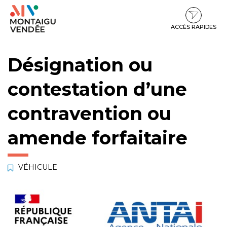
Gestion des traceurs
Aller
Aller
Aller
à
au
au
la
contenu
pied
ACCÈS RAPIDES
navigation
de
page
Désignation ou
contestation d’une
contravention ou
amende forfaitaire
VÉHICULE