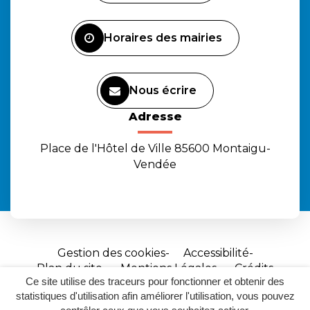
compte
compte
chaîne
Facebook
Instagram
Youtube
Horaires des mairies
Nous écrire
Adresse
Place de l'Hôtel de Ville 85600 Montaigu-
Vendée
Gestion des cookies
Accessibilité
Plan du site
Mentions Légales
Crédits
Ce site utilise des traceurs pour fonctionner et obtenir des
Site
statistiques d'utilisation afin améliorer l'utilisation, vous pouvez
réalisé