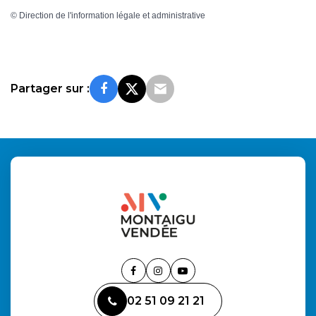
©
Direction de l'information légale et administrative
Partager sur :
Lien
Lien
Lien
vers
vers
vers
02 51 09 21 21
le
le
la