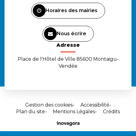
Facebook
Instagram
Youtube
Horaires des mairies
Nous écrire
Adresse
Place de l'Hôtel de Ville 85600 Montaigu-
Vendée
Gestion des cookies
Accessibilité
Plan du site
Mentions Légales
Crédits
Site
réalisé