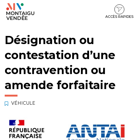
Gestion des traceurs
Aller
Aller
Aller
à
au
au
la
contenu
pied
ACCÈS RAPIDES
navigation
de
page
Désignation ou
contestation d’une
contravention ou
amende forfaitaire
VÉHICULE