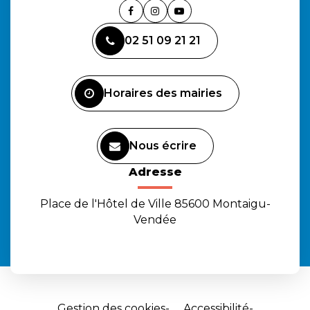
Lien
Lien
Lien
vers
vers
vers
02 51 09 21 21
le
le
la
compte
compte
chaîne
Facebook
Instagram
Youtube
Horaires des mairies
Nous écrire
Adresse
Place de l'Hôtel de Ville 85600 Montaigu-
Vendée
Gestion des cookies
Accessibilité