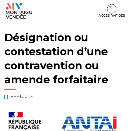
Gestion des traceurs
Aller
Aller
Aller
à
au
au
la
contenu
pied
ACCÈS RAPIDES
navigation
de
page
Désignation ou
contestation d’une
contravention ou
amende forfaitaire
VÉHICULE