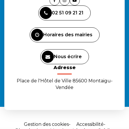
Lien
Lien
Lien
vers
vers
vers
02 51 09 21 21
le
le
la
compte
compte
chaîne
Facebook
Instagram
Youtube
Horaires des mairies
Nous écrire
Adresse
Place de l'Hôtel de Ville 85600 Montaigu-
Vendée
Gestion des cookies
Accessibilité