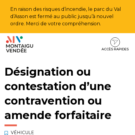
Gestion des traceurs
En raison des risques d’incendie, le parc du Val
d’Asson est fermé au public jusqu’à nouvel
ordre. Merci de votre compréhension.
Aller
Aller
Aller
à
au
au
la
contenu
pied
ACCÈS RAPIDES
navigation
de
page
Désignation ou
contestation d’une
contravention ou
amende forfaitaire
VÉHICULE