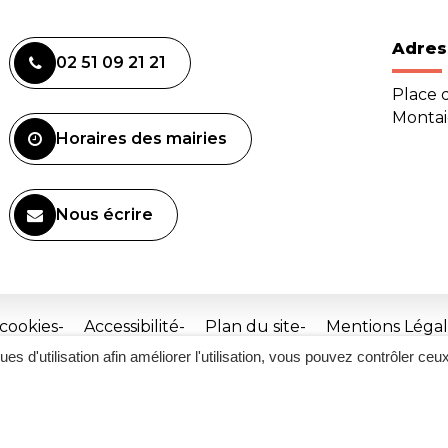
Adres
02 51 09 21 21
Place d
Monta
Horaires des mairies
Nous écrire
 cookies
Accessibilité
Plan du site
Mentions Légal
ques d'utilisation afin améliorer l'utilisation, vous pouvez contrôler ceu
Site
réalisé
par
Inovagora