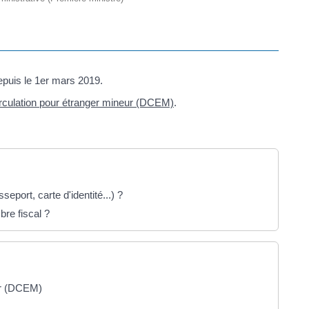
 depuis le 1er mars 2019.
rculation pour étranger mineur (DCEM)
.
sseport, carte d'identité...) ?
re fiscal ?
ur (DCEM)