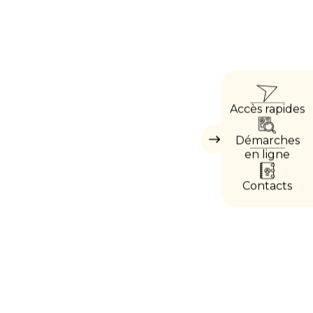
ACCÈ
Accès rapides
DIRE
Démarches
Masquer
les
en ligne
accès
directs
Contacts