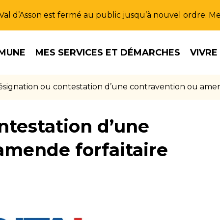
u Val d’Asson est fermé au public jusqu’à nouvel ordre. 
MUNE
MES SERVICES ET DÉMARCHES
VIVRE
signation ou contestation d’une contravention ou amend
ntestation d’une
amende forfaitaire