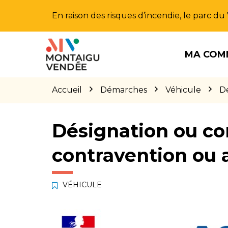
Gestion des traceurs
En raison des risques d’incendie, le parc d
Aller
Aller
Aller
à
au
au
MA COM
la
contenu
pied
navigation
de
page
Accueil
Démarches
Véhicule
Dé
Désignation ou co
contravention ou 
VÉHICULE