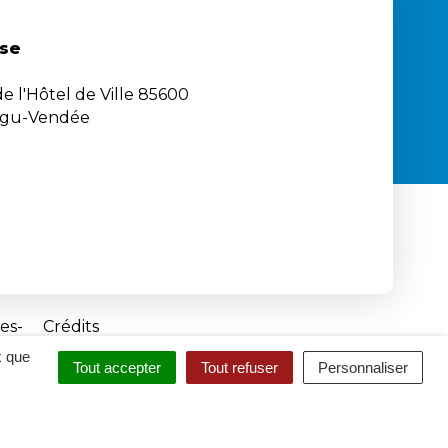
se
e l'Hôtel de Ville 85600
igu-Vendée
es
Crédits
x que
Tout accepter
Tout refuser
Personnaliser