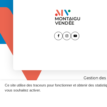
Lien
Lien
Lien
vers
vers
vers
le
le
la
compte
compte
chaîne
Facebook
Instagram
Youtube
Gestion des
Ce site utilise des traceurs pour fonctionner et obtenir des statisti
vous souhaitez activer.