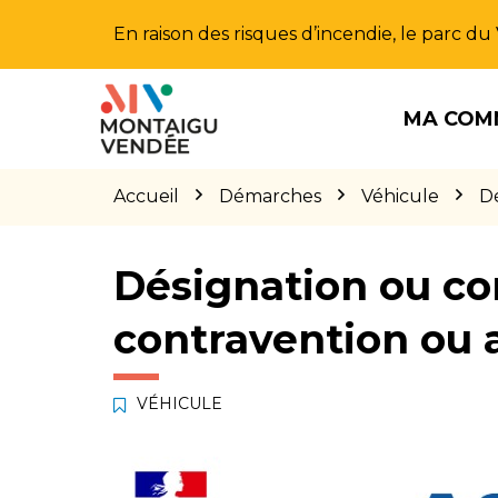
Gestion des traceurs
En raison des risques d’incendie, le parc d
Aller
Aller
Aller
à
au
au
MA COM
la
contenu
pied
navigation
de
page
Accueil
Démarches
Véhicule
Dé
Désignation ou co
contravention ou 
VÉHICULE