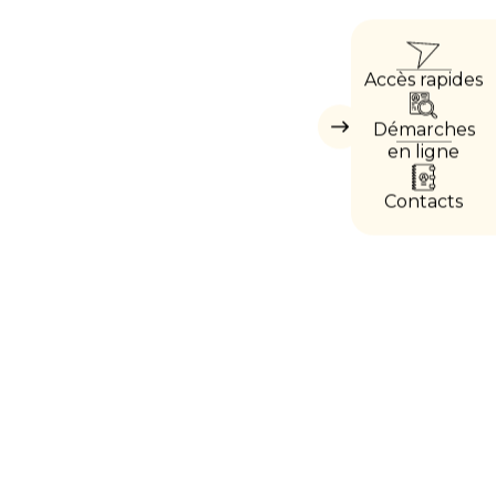
ACCÈ
Accès rapides
DIRE
Démarches
Masquer
les
en ligne
accès
directs
Contacts