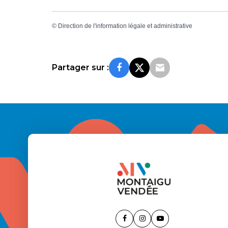
©
Direction de l'information légale et administrative
Partager sur :
Lien
Lien
Lien