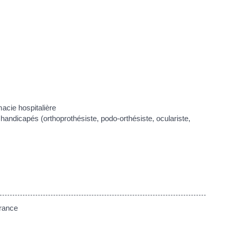
acie hospitalière
 handicapés (orthoprothésiste, podo-orthésiste, oculariste,
France