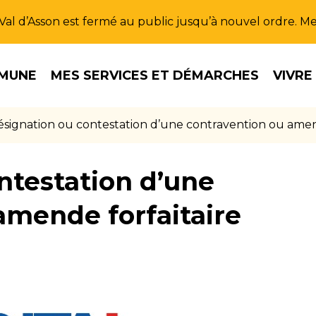
u Val d’Asson est fermé au public jusqu’à nouvel ordre. 
MUNE
MES SERVICES ET DÉMARCHES
VIVRE
signation ou contestation d’une contravention ou amend
ntestation d’une
amende forfaitaire