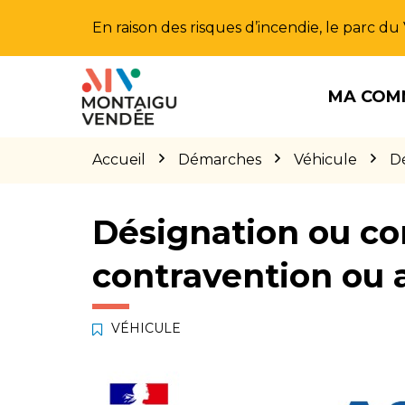
Gestion des traceurs
En raison des risques d’incendie, le parc d
Aller
Aller
Aller
à
au
au
MA COM
la
contenu
pied
navigation
de
page
Accueil
Démarches
Véhicule
Dé
Désignation ou co
contravention ou 
VÉHICULE