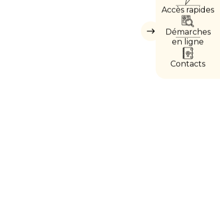
Accès rapides
DIRE
Démarches
Masquer
les
en ligne
accès
directs
Contacts