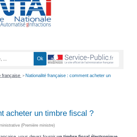
é française
Nationalité française : comment acheter un
>
t acheter un timbre fiscal ?
dministrative (Première ministre)
rançaise, vous devez fournir
un timbre fiscal électronique
.