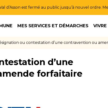
u Val d’Asson est fermé au public jusqu’à nouvel ordre. 
MUNE
MES SERVICES ET DÉMARCHES
VIVRE
signation ou contestation d’une contravention ou amend
ntestation d’une
amende forfaitaire