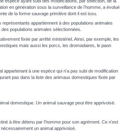
 espèce ayant subi des modifications, par sélection, de la
ation en génération sous la surveillance de l'homme, a évolué
nte de la forme sauvage primitive dont il est issu.
 représentants appartiennent à des populations animales
à des populations animales sélectionnées.
tativement fixée par arrêté ministériel. Ainsi, par exemple, les
estiques mais aussi les porcs, les dromadaires, le paon
 appartenant à une espèce qui n'a pas subi de modification
igurant pas dans la liste des animaux domestiques fixée par
nimal domestique. Un animal sauvage peut être apprivoisé.
tiné à être détenu par l'homme pour son agrément. Ce n'est
nécessairement un animal apprivoisé.