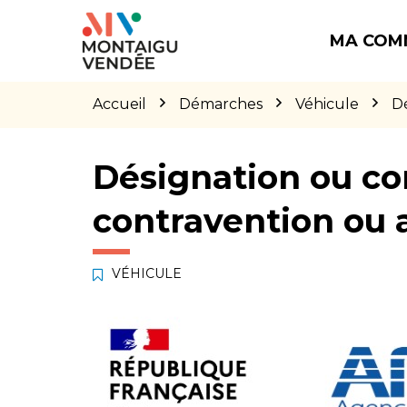
Gestion des traceurs
Aller
Aller
Aller
à
au
au
MA COM
la
contenu
pied
navigation
de
page
Accueil
Démarches
Véhicule
Dé
Désignation ou co
contravention ou 
VÉHICULE