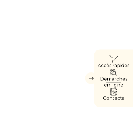
ACCÈ
Accès rapides
DIRE
Démarches
Masquer
les
en ligne
accès
directs
Contacts