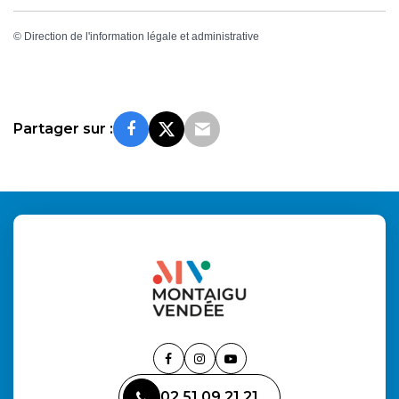
©
Direction de l'information légale et administrative
Partager sur :
Lien
Lien
Lien
vers
vers
vers
02 51 09 21 21