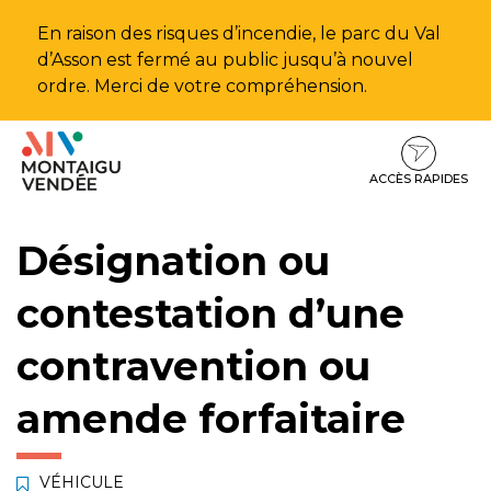
Gestion des traceurs
En raison des risques d’incendie, le parc du Val
d’Asson est fermé au public jusqu’à nouvel
ordre. Merci de votre compréhension.
Aller
Aller
Aller
à
au
au
la
contenu
pied
ACCÈS RAPIDES
navigation
de
page
Désignation ou
contestation d’une
contravention ou
amende forfaitaire
VÉHICULE