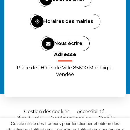
le
le
la
compte
compte
chaîne
Facebook
Instagram
Youtube
Horaires des mairies
Nous écrire
Adresse
Place de l'Hôtel de Ville 85600 Montaigu-
Vendée
Gestion des cookies
Accessibilité
Plan du site
Mentions Légales
Crédits
Ce site utilise des traceurs pour fonctionner et obtenir des
Site
statistiques d'utilisation afin améliorer l'utilisation, vous pouvez