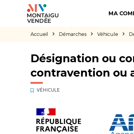
Gestion des traceurs
Aller
Aller
Aller
à
au
au
MA COM
la
contenu
pied
navigation
de
page
Accueil
Démarches
Véhicule
Dé
Désignation ou co
contravention ou 
VÉHICULE