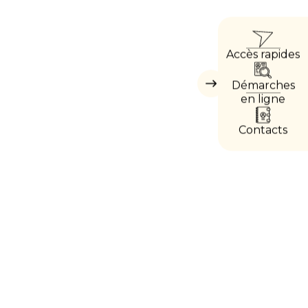
ACCÈ
Accès rapides
DIRE
Démarches
Masquer
les
en ligne
accès
directs
Contacts