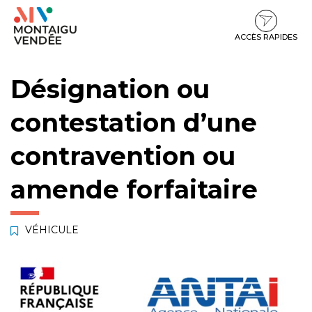
Gestion des traceurs
Aller
Aller
Aller
à
au
au
la
contenu
pied
ACCÈS RAPIDES
navigation
de
page
Désignation ou
contestation d’une
contravention ou
amende forfaitaire
VÉHICULE