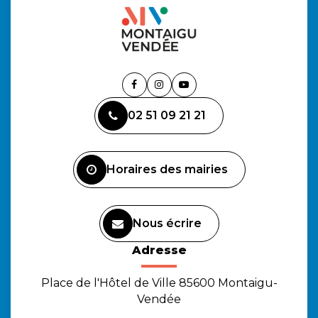
Lien
Lien
Lien
vers
vers
vers
02 51 09 21 21
le
le
la
compte
compte
chaîne
Facebook
Instagram
Youtube
Horaires des mairies
Nous écrire
Adresse
Place de l'Hôtel de Ville 85600 Montaigu-
Vendée