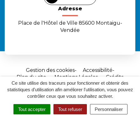
Adresse
Place de l'Hôtel de Ville 85600 Montaigu-
Vendée
Gestion des cookies
Accessibilité
Plan du site
Mentions Légales
Crédits
Ce site utilise des traceurs pour fonctionner et obtenir des
Site
statistiques d'utilisation afin améliorer l'utilisation, vous pouvez
réalisé
contrôler ceux que vous souhaitez activer.
par
Tout accepter
Tout refuser
Personnaliser
Inovagora
MENU
RECHERCHER
ACCESSIBILITÉ
(ouverture
dans
un
nouvel