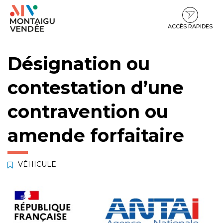
Gestion des traceurs
Aller
Aller
Aller
à
au
au
la
contenu
pied
ACCÈS RAPIDES
navigation
de
page
Désignation ou
contestation d’une
contravention ou
amende forfaitaire
VÉHICULE