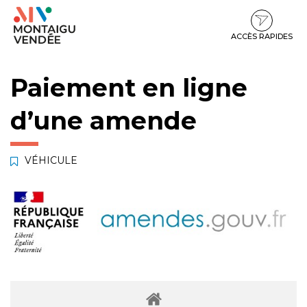
Gestion des traceurs
Aller
Aller
Aller
à
au
au
la
contenu
pied
ACCÈS RAPIDES
navigation
de
page
Paiement en ligne
d’une amende
VÉHICULE