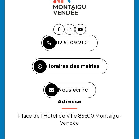
Lien
Lien
Lien
vers
vers
vers
02 51 09 21 21
le
le
la
compte
compte
chaîne
Facebook
Instagram
Youtube
Horaires des mairies
Nous écrire
Adresse
Place de l'Hôtel de Ville 85600 Montaigu-
Vendée