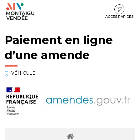
Gestion des traceurs
Aller
Aller
Aller
à
au
au
la
contenu
pied
ACCÈS RAPIDES
navigation
de
page
Paiement en ligne
d’une amende
VÉHICULE