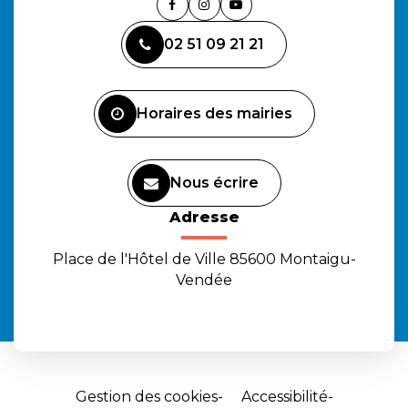
Lien
Lien
Lien
vers
vers
vers
02 51 09 21 21
le
le
la
compte
compte
chaîne
Facebook
Instagram
Youtube
Horaires des mairies
Nous écrire
Adresse
Place de l'Hôtel de Ville 85600 Montaigu-
Vendée
Gestion des cookies
Accessibilité