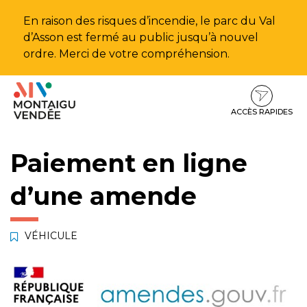
Gestion des traceurs
En raison des risques d’incendie, le parc du Val
d’Asson est fermé au public jusqu’à nouvel
ordre. Merci de votre compréhension.
Aller
Aller
Aller
à
au
au
la
contenu
pied
ACCÈS RAPIDES
navigation
de
page
Paiement en ligne
d’une amende
VÉHICULE