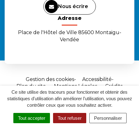
Nous écrire
Adresse
Place de l'Hôtel de Ville 85600 Montaigu-
Vendée
Gestion des cookies
Accessibilité
Plan du site
Mentions Légales
Crédits
Ce site utilise des traceurs pour fonctionner et obtenir des
Site
statistiques d'utilisation afin améliorer l'utilisation, vous pouvez
réalisé
contrôler ceux que vous souhaitez activer.
par
Tout accepter
Tout refuser
Personnaliser
Inovagora
MENU
RECHERCHER
ACCESSIBILITÉ
(ouverture
dans