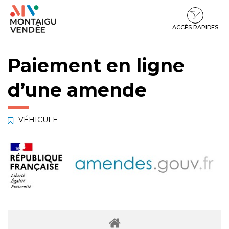
Gestion des traceurs
Aller
Aller
Aller
à
au
au
la
contenu
pied
ACCÈS RAPIDES
navigation
de
page
Paiement en ligne
d’une amende
VÉHICULE