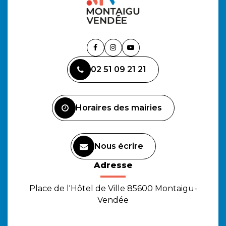
Lien
Lien
Lien
vers
vers
vers
02 51 09 21 21
le
le
la
compte
compte
chaîne
Facebook
Instagram
Youtube
Horaires des mairies
Nous écrire
Adresse
Place de l'Hôtel de Ville 85600 Montaigu-
Vendée