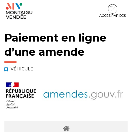
Gestion des traceurs
Aller
Aller
Aller
à
au
au
la
contenu
pied
ACCÈS RAPIDES
navigation
de
page
Paiement en ligne
d’une amende
VÉHICULE