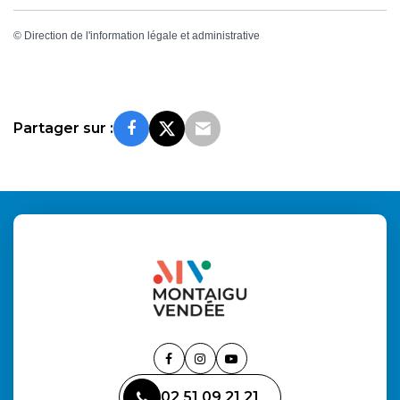
©
Direction de l'information légale et administrative
Partager sur :
Lien
Lien
Lien
vers
vers
vers
02 51 09 21 21