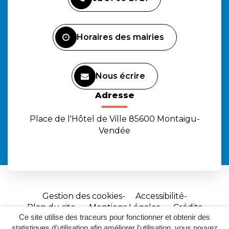
le
le
la
compte
compte
chaîne
Facebook
Instagram
Youtube
Horaires des mairies
Nous écrire
Adresse
Place de l'Hôtel de Ville 85600 Montaigu-
Vendée
Gestion des cookies
Accessibilité
Plan du site
Mentions Légales
Crédits
Ce site utilise des traceurs pour fonctionner et obtenir des
Site
statistiques d'utilisation afin améliorer l'utilisation, vous pouvez