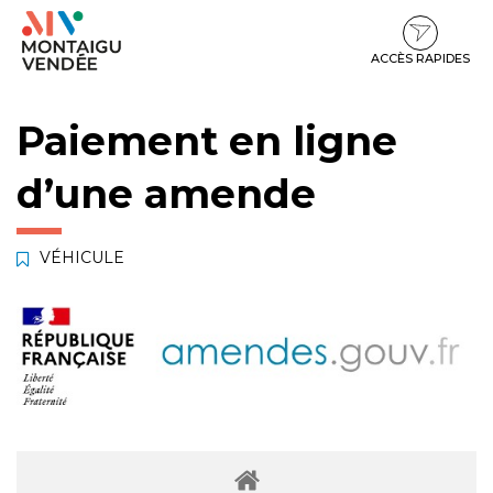
Gestion des traceurs
Aller
Aller
Aller
à
au
au
la
contenu
pied
ACCÈS RAPIDES
navigation
de
page
Paiement en ligne
d’une amende
VÉHICULE