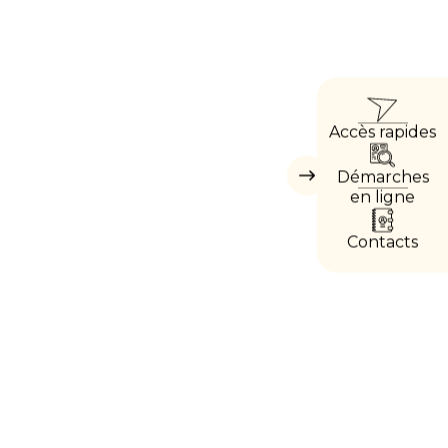
ACCÈ
Accès rapides
DIRE
Démarches
Masquer
les
en ligne
accès
directs
Contacts