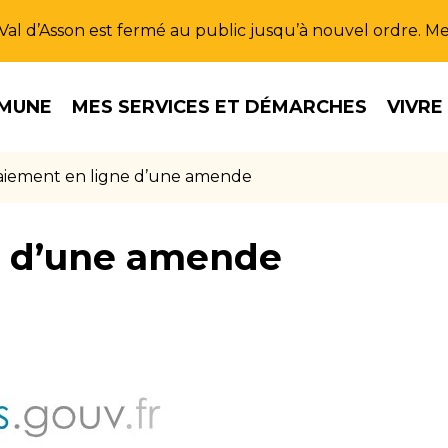
u Val d’Asson est fermé au public jusqu’à nouvel ordre. 
MUNE
MES SERVICES ET DÉMARCHES
VIVRE
aiement en ligne d’une amende
e d’une amende