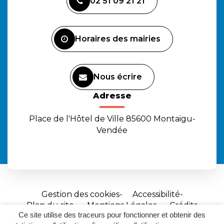
02 51 09 21 21
le
le
la
compte
compte
chaîne
Facebook
Instagram
Youtube
Horaires des mairies
Nous écrire
Adresse
Place de l'Hôtel de Ville 85600 Montaigu-
Vendée
Gestion des cookies
Accessibilité
Plan du site
Mentions Légales
Crédits
Ce site utilise des traceurs pour fonctionner et obtenir des
Site