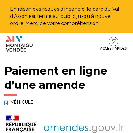
Gestion des traceurs
En raison des risques d’incendie, le parc du Val
d’Asson est fermé au public jusqu’à nouvel
ordre. Merci de votre compréhension.
Aller
Aller
Aller
à
au
au
la
contenu
pied
ACCÈS RAPIDES
navigation
de
page
Paiement en ligne
d’une amende
VÉHICULE