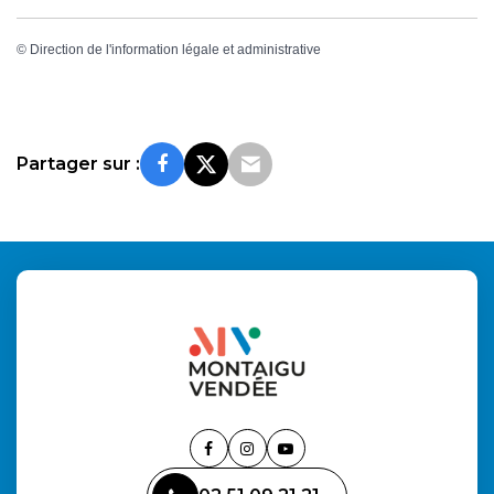
©
Direction de l'information légale et administrative
Partager sur :
Lien
Lien
Lien
vers
vers
vers