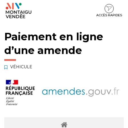
Gestion des traceurs
Aller
Aller
Aller
à
au
au
la
contenu
pied
ACCÈS RAPIDES
navigation
de
page
Paiement en ligne
d’une amende
VÉHICULE