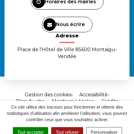
Horaires des mairies
Nous écrire
Adresse
Place de l'Hôtel de Ville 85600 Montaigu-
Vendée
Gestion des cookies
Accessibilité
Plan du site
Mentions Légales
Crédits
Ce site utilise des traceurs pour fonctionner et obtenir des
Site
statistiques d'utilisation afin améliorer l'utilisation, vous pouvez
réalisé
contrôler ceux que vous souhaitez activer.
par
Tout accepter
Tout refuser
Personnaliser
Inovagora
MENU